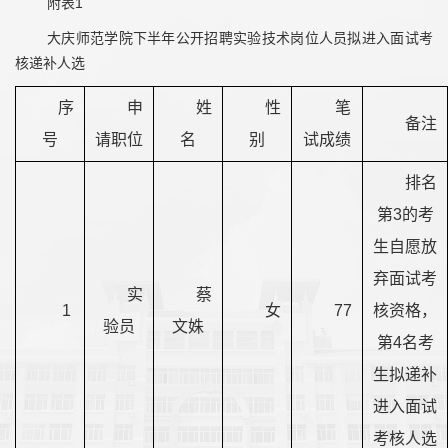
附表1
大庆师范学院下半年公开招聘实验技术岗位人员拟进入面试考
核递补人选
序
申
姓
性
笔
备注
号
请职位
名
别
试成绩
排名
第3的考
生自愿放
弃面试考
实
蔡
1
女
77
核资格，
验员
文姝
第4名考
生拟递补
进入面试
考核人选