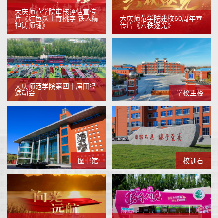
大庆师范学院审核评估宣传
片《红色沃土育桃李 铁人精
大庆师范学院建校60周年宣
神铸师魂》
传片《六秩逐光》
大庆师范学院第四十届田径
运动会
学校主楼
图书馆
校训石