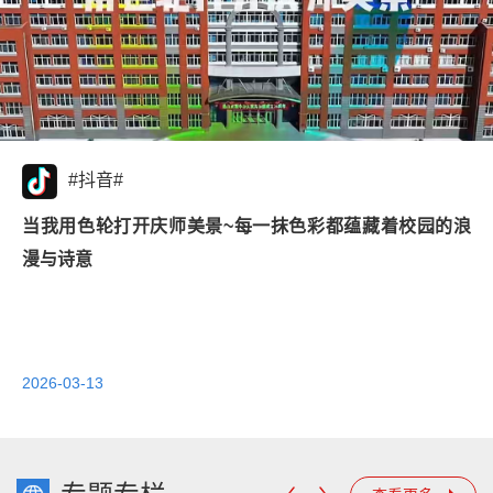
#抖音#
当我用色轮打开庆师美景~每一抹色彩都蕴藏着校园的浪
漫与诗意
2026-03-13