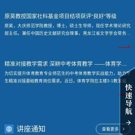
腐涂层设计及其应用》的学术报告。本次报告会由化学工程学院副
院长唐龙主持，院长高清河及各理工类学院师生代表参加了报告
会。唐龙对朱艳吉副教授的到来表示热烈欢迎，介绍了朱艳吉的学
原昊教授国家社科基金项目结项获评“良好”等级
术背景与研究成果，并希望在场师生把握本次交流机会，...
原昊，大庆师范学院教授，博士，硕士生导师，现任学术理论研究
部主任。兼任中国历史文献研究会理事，黑龙江省文学学会常务理
事，黑龙江省国学学会常务理事。大庆市“金雁”基础研究领域专项人
03-04
才，大庆市A级学科带头人，大庆师范学院中国语言文学学科学术带
头人。先后于东北师范大学中国古典文献学专业、华中师范大学历
史文献学专业获得硕士、博士学位。主要从事中国古典文献学、先
精准对接教学需求 深耕中考体育教学 ——体育学院开展中考体育培训讲座
秦两汉文学及中华优秀传统文化研究。在黄卷青灯...
为切实提升体育教育专业师范生的中考体育教学实战能力，助力学
生精准对接基础教育岗位需求。近日，体育学院在主楼3-1教室组织
了中考体育专项培训。本次活动邀请大庆市第一中学初中部教师李
10-29
子轩担任主讲，李子轩老师连续四年执教初四毕业年级，把关体育
中考，是大庆一中金牌教师。体育学院副院长刘大鹏主持，体育学
院在校师范生参与了本次培训。 讲座伊始，李子轩结合2024年大庆
市中考体育政策调整动态，从考试项目优化、评分标...
讲座通知
查看更多