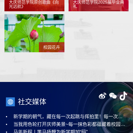
大庆师范学院原创歌曲《向
大庆师范学院2025届毕业典
光远航》
礼
校园花卉
社交媒体
新学期的朝气，藏在每一次起跳与挥拍里！每一次跃动，都是新学期的朝气序章！
当我用色轮打开庆师美景~每一抹色彩都蕴藏着校园的浪漫与诗意
马年新程丨策马扬鞭为新学期加“码”