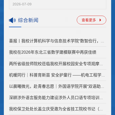
2026-07-09
综合新闻
查看更多
喜报丨我校计算机科学与信息技术学院“数智俭行，计信传薪”...
我校在2026年东北三省数学建模联赛中再获佳绩
两所省级技师院校莅临我校开展校园安全专项观摩交流
机暖同行｜科普育新苗 安全护童行 ——机电工程学院暑期“三...
以晨曦微光，赴青春志愿｜外国语学院开展“双语助学承精神，...
深耕涉外语言服务能力建设涉外人员口语专项培训班圆满收官
我校保卫处处长盖立庆受邀为全省技工院校书记（校长）高级研...